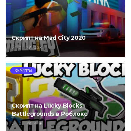
Скрипт на Mad City 2020
0
2.2к.
СКРИПТЫ
Скрипт на Lucky Blocks
Battlegrounds в Роблокс
0
4.4к.