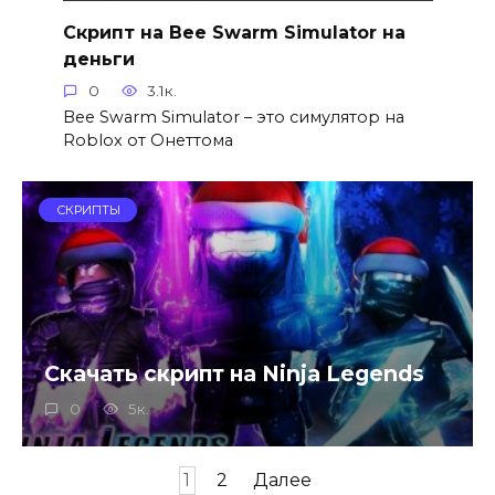
Скрипт на Bee Swarm Simulator на
деньги
0
3.1к.
Bee Swarm Simulator – это симулятор на
Roblox от Онеттома
СКРИПТЫ
Скачать скрипт на Ninja Legends
0
5к.
Пагинация
1
2
Далее