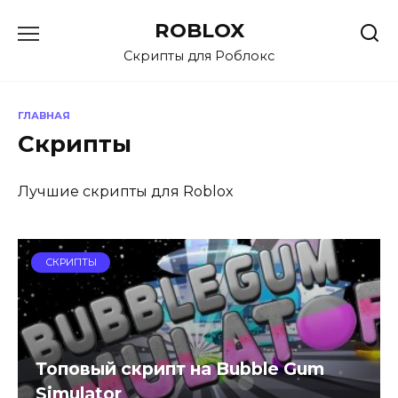
Перейти
ROBLOX
к
содержанию
Скрипты для Роблокс
ГЛАВНАЯ
Скрипты
Лучшие скрипты для Roblox
СКРИПТЫ
Топовый скрипт на Bubble Gum
Simulator