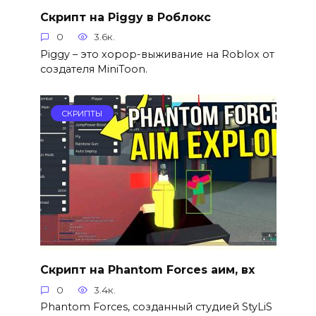
Скрипт на Piggy в Роблокс
0
3.6к.
Piggy – это хорор-выживание на Roblox от
создателя MiniToon.
СКРИПТЫ
Скрипт на Phantom Forces аим, вх
0
3.4к.
Phantom Forces, созданный студией StyLiS